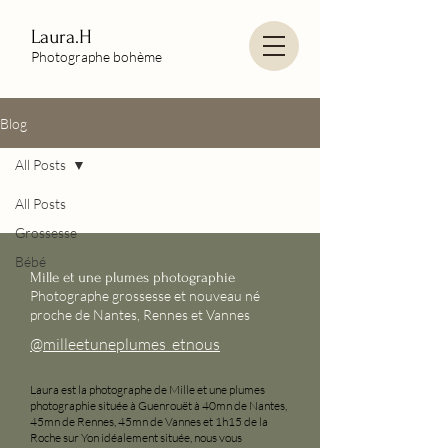
Laura.H
Photographe bohème
Blog
All Posts
All Posts
Grossesse
Bébé
Mille et une plumes photographie
Photographe grossesse et nouveau né
proche de Nantes, Rennes et Vannes
@milleetuneplumes_etnous
Laura est la photographe de Mille et une plumes
photographie située à Guenrouët à 40mn de Nantes,
45mn de Rennes, 45mn de Vannes et 1h15 de la
Roche sur Yon idéalement située, nous vous