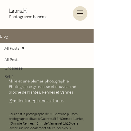
Laura.H
Photographe bohème
Blog
All Posts
All Posts
Grossesse
Bébé
Mille et une plumes photographie
Photographe grossesse et nouveau né
proche de Nantes, Rennes et Vannes
@milleetuneplumes_etnous
Laura est la photographe de Mille et une plumes
photographie située à Guenrouët à 40mn de Nantes,
45mn de Rennes, 45mn de Vannes et 1h15 de la
Roche sur Yon idéalement située, nous vous