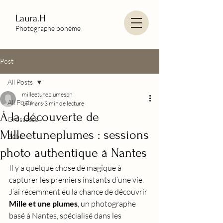
Laura.H
Photographe bohème
Post
All Posts
milleetuneplumesph
All Posts
19 mars
3 min de lecture
À la découverte de
Grossesse
Milleetuneplumes : sessions
Bébé
photo authentique à Nantes
Il y a quelque chose de magique à 
capturer les premiers instants d’une vie. 
J’ai récemment eu la chance de découvrir 
Mille et une plumes
, un photographe 
basé à Nantes, spécialisé dans les 