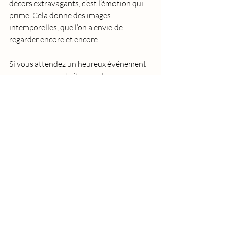
décors extravagants, c’est l’émotion qui 
prime. Cela donne des images 
intemporelles, que l’on a envie de 
regarder encore et encore.
Si vous attendez un heureux événement 
ou que vous souhaitez garder un 
souvenir précieux des premiers mois de 
votre bébé, je vous encourage à faire 
appel à ce talent local. Vous repartirez 
avec bien plus que des photos : un 
véritable trésor familial.